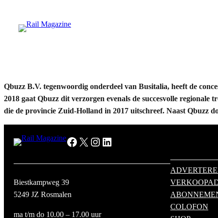
Ga
naar
de
inhoud
Qbuzz B.V. tegenwoordig onderdeel van Busitalia, heeft de conce
2018 gaat Qbuzz dit verzorgen evenals de succesvolle regionale 
die de provincie Zuid-Holland in 2017 uitschreef. Naast Qbuzz 
Facebook
X
Instagram
LinkedIn
ADVERTER
Biestkampweg 39
VERKOOPAD
5249 JZ Rosmalen
ABONNEME
COLOFON
ma t/m do 10.00 – 17.00 uur