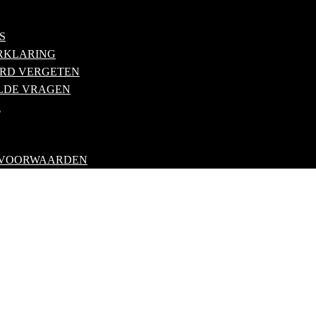
S
RKLARING
RD VERGETEN
LDE VRAGEN
R
 VOORWAARDEN