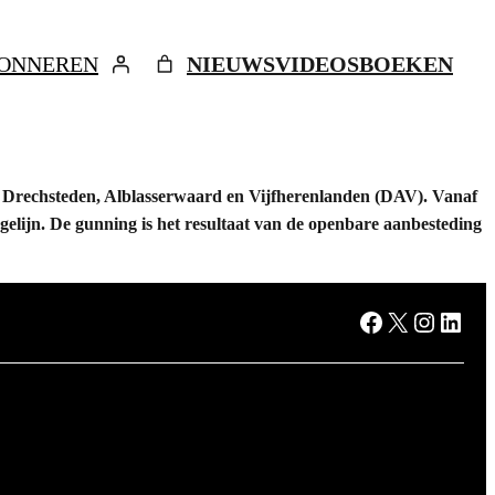
ONNEREN
NIEUWS
VIDEOS
BOEKEN
ed Drechsteden, Alblasserwaard en Vijfherenlanden (DAV). Vanaf
elijn. De gunning is het resultaat van de openbare aanbesteding
Facebook
X
Instagram
LinkedIn