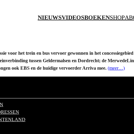
NIEUWS
VIDEOS
BOEKEN
SHOP
AB
ssie voor het trein en bus vervoer gewonnen in het concessiegebi
treinverbinding tussen Geldermalsen en Dordrecht; de MerwedeLing
dongen ook EBS en de huidige vervoerder Arriva mee.
(meer…)
EN
RESSEN
NTENLAND