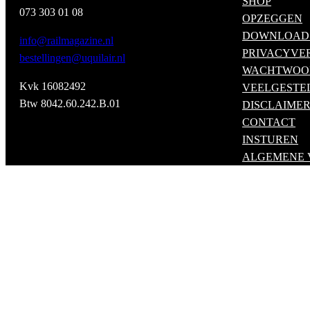
SHOP
073 303 01 08
OPZEGGEN
DOWNLOAD
info@railmagazine.nl
PRIVACYVE
bestellingen@uquilair.nl
WACHTWOO
Kvk 16082492
VEELGESTE
Btw 8042.60.242.B.01
DISCLAIME
CONTACT
INSTUREN
ALGEMENE