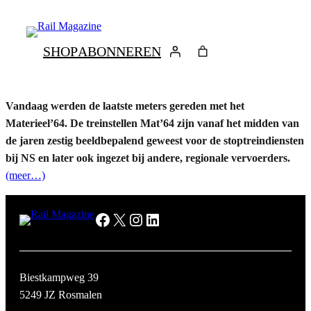
Ga
naar
de
SHOP
ABONNEREN
inhoud
Vandaag werden de laatste meters gereden met het
Materieel’64. De treinstellen Mat’64 zijn vanaf het midden van
de jaren zestig beeldbepalend geweest voor de stoptreindiensten
bij NS en later ook ingezet bij andere, regionale vervoerders.
(meer…)
Facebook
X
Instagram
LinkedIn
Biestkampweg 39
5249 JZ Rosmalen