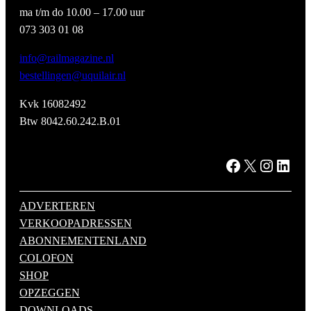
ma t/m do 10.00 – 17.00 uur
073 303 01 08
info@railmagazine.nl
bestellingen@uquilair.nl
Kvk 16082492
Btw 8042.60.242.B.01
Facebook
X
Instagram
LinkedIn
ADVERTEREN
VERKOOPADRESSEN
ABONNEMENTENLAND
COLOFON
SHOP
OPZEGGEN
DOWNLOADS