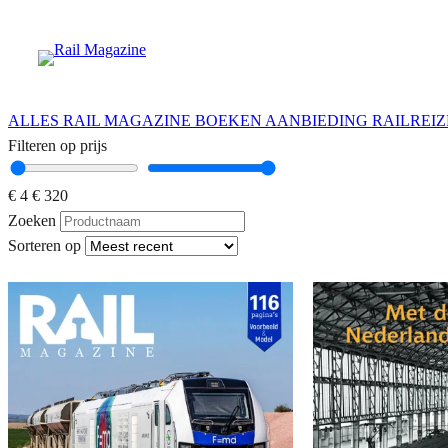
Ga
naar
de
inhoud
ALLES
RAIL MAGAZINE
BOEKEN
AANBIEDING
RAILREI
Filteren op prijs
€ 4
€ 320
Zoeken
Sorteren op