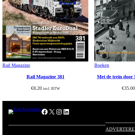
Rail Magazine
Boeken
Rail Magazine 381
Met de trein door
€
8.20
€
35.00
incl. BTW
Facebook
X
Instagram
LinkedIn
ADVERTER