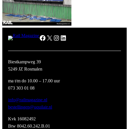
Facebook
X
Instagram
LinkedIn
Biestkampweg 39
5249 JZ Rosmalen
ma t/m do 10.00 – 17.00 uur
073 303 01 08
info@railmagazine.nl
bestellingen@uquilair.nl
Kvk 16082492
Btw 8042.60.242.B.01