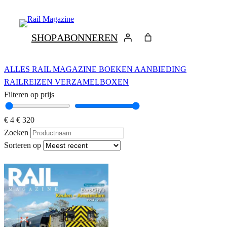
Ga
naar
de
SHOP
ABONNEREN
inhoud
ALLES
RAIL MAGAZINE
BOEKEN
AANBIEDING
RAILREIZEN
VERZAMELBOXEN
Filteren op prijs
€ 4
€ 320
Zoeken
Sorteren op