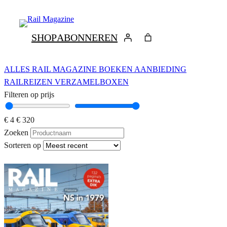
Ga
naar
de
SHOP
ABONNEREN
inhoud
ALLES
RAIL MAGAZINE
BOEKEN
AANBIEDING
RAILREIZEN
VERZAMELBOXEN
Filteren op prijs
€ 4
€ 320
Zoeken
Sorteren op