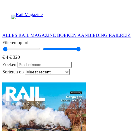
Ga
naar
de
inhoud
ALLES
RAIL MAGAZINE
BOEKEN
AANBIEDING
RAILREI
Filteren op prijs
€ 4
€ 320
Zoeken
Sorteren op