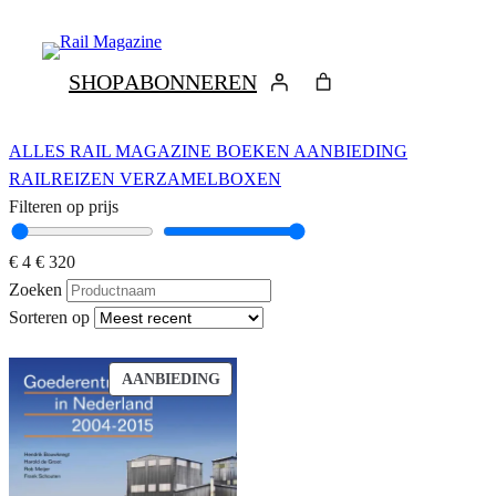
Ga
naar
de
SHOP
ABONNEREN
inhoud
ALLES
RAIL MAGAZINE
BOEKEN
AANBIEDING
RAILREIZEN
VERZAMELBOXEN
Filteren op prijs
€ 4
€ 320
Zoeken
Sorteren op
PRODUCT
AANBIEDING
IN
DE
UITVERKOOP