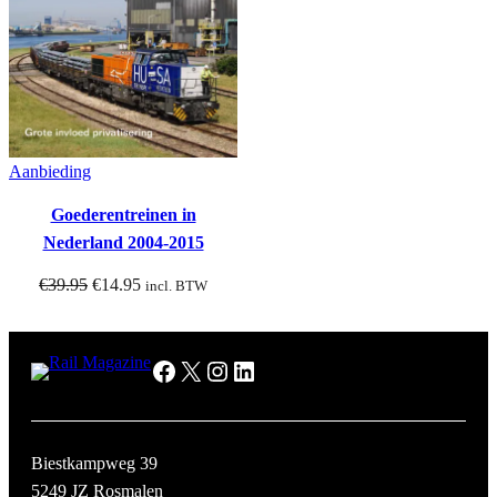
Aanbieding
Goederentreinen in
Nederland 2004-2015
Oorspronkelijke
Huidige
€
39.95
€
14.95
incl. BTW
prijs
prijs
was:
is:
Facebook
X
Instagram
LinkedIn
€39.95.
€14.95.
Biestkampweg 39
5249 JZ Rosmalen