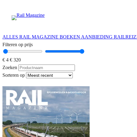
Ga
naar
de
inhoud
ALLES
RAIL MAGAZINE
BOEKEN
AANBIEDING
RAILREI
Filteren op prijs
€ 4
€ 320
Zoeken
Sorteren op