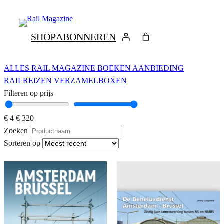
Ga
naar
de
SHOP
ABONNEREN
inhoud
ALLES
RAIL MAGAZINE
BOEKEN
AANBIEDING
RAILREIZEN
VERZAMELBOXEN
Filteren op prijs
€ 4
€ 320
Zoeken
Sorteren op