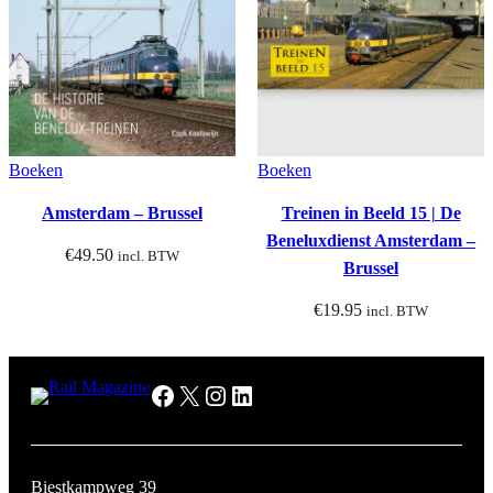
Boeken
Boeken
Amsterdam – Brussel
Treinen in Beeld 15 | De
Beneluxdienst Amsterdam –
€
49.50
incl. BTW
Brussel
€
19.95
incl. BTW
Facebook
X
Instagram
LinkedIn
Biestkampweg 39